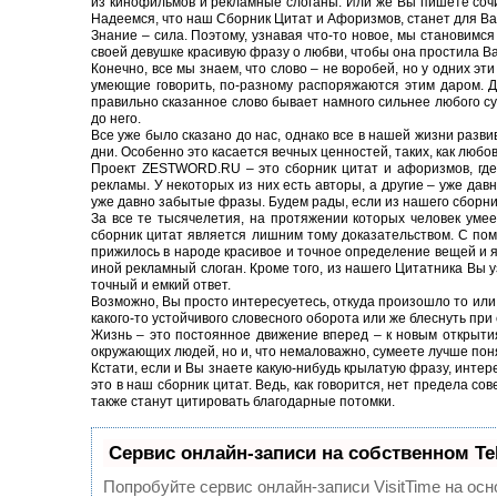
из кинофильмов и рекламные слоганы. Или же Вы пишете сочи
Надеемся, что наш Сборник Цитат и Афоризмов, станет для Вас
Знание – сила. Поэтому, узнавая что-то новое, мы становимся
своей девушке красивую фразу о любви, чтобы она простила В
Конечно, все мы знаем, что слово – не воробей, но у одних эт
умеющие говорить, по-разному распоряжаются этим даром. Дл
правильно сказанное слово бывает намного сильнее любого су
до него.
Все уже было сказано до нас, однако все в нашей жизни разви
дни. Особенно это касается вечных ценностей, таких, как любов
Проект ZESTWORD.RU – это сборник цитат и афоризмов, где с
рекламы. У некоторых из них есть авторы, а другие – уже да
уже давно забытые фразы. Будем рады, если из нашего сборн
За все те тысячелетия, на протяжении которых человек уме
сборник цитат является лишним тому доказательством. С пом
прижилось в народе красивое и точное определение вещей и я
иной рекламный слоган. Кроме того, из нашего Цитатника Вы у
точный и емкий ответ.
Возможно, Вы просто интересуетесь, откуда произошло то или
какого-то устойчивого словесного оборота или же блеснуть при
Жизнь – это постоянное движение вперед – к новым открытия
окружающих людей, но и, что немаловажно, сумеете лучше пон
Кстати, если и Вы знаете какую-нибудь крылатую фразу, интер
это в наш сборник цитат. Ведь, как говорится, нет предела со
также станут цитировать благодарные потомки.
Сервис онлайн-записи на собственном Te
Попробуйте сервис онлайн-записи VisitTime на осн