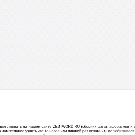
иветствовать на нашем сайте ZESTWORD.RU (сборник цитат, афоризмов и в
 к нам желание узнать что-то новое или лишний раз вспомнить полюбившие