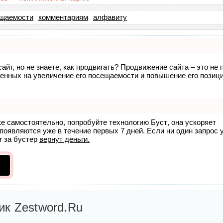
щаемости
комментариям
алфавиту
айт, но не знаете, как продвигать? Продвижение сайта – это не 
енных на увеличение его посещаемости и повышение его позици
ке самостоятельно, попробуйте технологию
Буст
, она ускоряет
появляются уже в течение первых 7 дней. Если ни один запрос 
r
за бустер
вернут деньги.
к Zestword.Ru