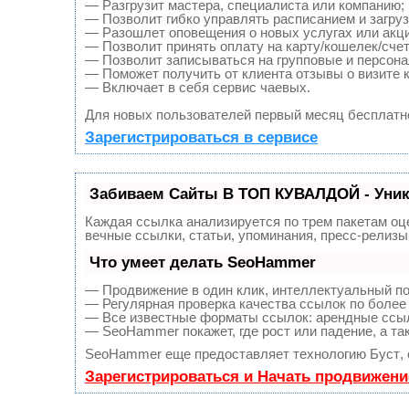
— Разгрузит мастера, специалиста или компанию;
— Позволит гибко управлять расписанием и загруз
— Разошлет оповещения о новых услугах или акци
— Позволит принять оплату на карту/кошелек/счет
— Позволит записываться на групповые и персон
— Поможет получить от клиента отзывы о визите к
— Включает в себя сервис чаевых.
Для новых пользователей первый месяц бесплатн
Зарегистрироваться в сервисе
Забиваем Сайты В ТОП КУВАЛДОЙ - Уни
Каждая ссылка анализируется по трем пакетам оц
вечные ссылки, статьи, упоминания, пресс-релиз
Что умеет делать SeoHammer
— Продвижение в один клик, интеллектуальный по
— Регулярная проверка качества ссылок по более 
— Все известные форматы ссылок: арендные ссылк
— SeoHammer покажет, где рост или падение, а та
SeoHammer еще предоставляет технологию
Буст
,
Зарегистрироваться и Начать продвижени