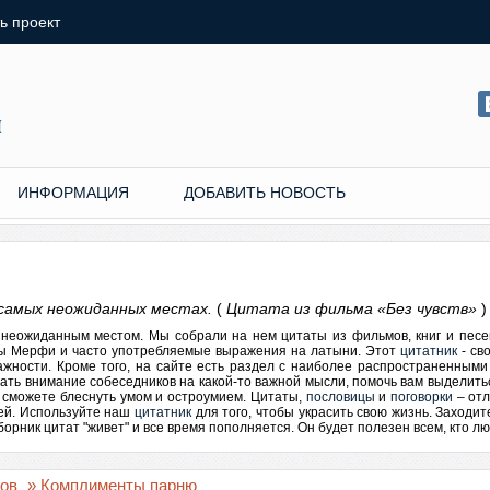
ь проект
ИНФОРМАЦИЯ
ДОБАВИТЬ НОВОСТЬ
самых неожиданных местах.
(
Цитата из фильма «Без чувств»
)
м неожиданным местом. Мы собрали на нем цитаты из фильмов, книг и пес
ны Мерфи и часто употребляемые выражения на латыни. Этот
цитатник
- св
ажности. Кроме того, на сайте есть раздел с наиболее распространенными
ать внимание собеседников на какой-то важной мысли, помочь вам выделитьс
 сможете блеснуть умом и остроумием.
Цитаты
,
пословицы
и
поговорки
– отл
дей. Используйте наш
цитатник
для того, чтобы украсить свою жизнь. Заходи
рник цитат "живет" и все время пополняется. Он будет полезен всем, кто люб
гов
» Комплименты парню