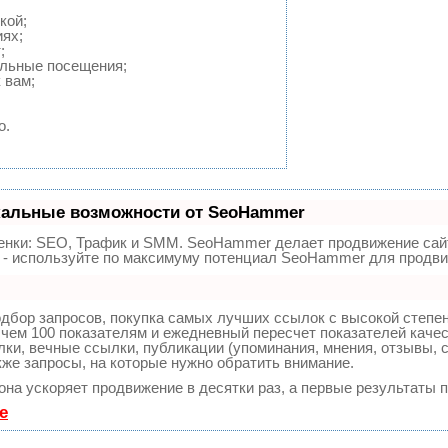
кой;
ях;
;
альные посещения;
 вам;
о.
кальные возможности от SeoHammer
енки:
SEO, Трафик и SMM.
SeoHammer делает продвижение сайт
ы - используйте по максимуму потенциал SeoHammer для продви
дбор запросов, покупка самых лучших ссылок с высокой степе
чем 100 показателям и ежедневный пересчет показателей качес
и, вечные ссылки, публикации (упоминания, мнения, отзывы, с
кже запросы, на которые нужно обратить внимание.
 она ускоряет продвижение в десятки раз, а первые результаты 
е