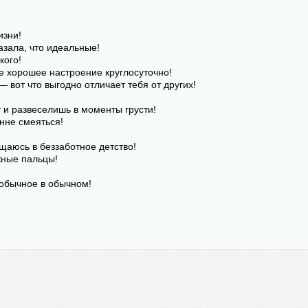
изни!
азала, что идеальные!
кого!
е хорошее настроение круглосуточно!
 вот что выгодно отличает тебя от других!
 и развеселишь в моменты грусти!
енне смеяться!
щаюсь в беззаботное детство!
жные пальцы!
еобычное в обычном!