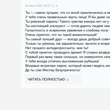
05 июль 2016, 18:03
0
Ты — самое лучшее, что со мной приключилось в ж
У тебя очень правильные черты лица! Я бы даже ск
Ты ржачный парень! Такого чувства юмора нет ни у 
Ты настоящий альтруист — готов дарить людям сво
Галантность и искреннее уважение к слабому полу —
Очень приятно, что ты такой внимательный!
Ты самый лучший друг — всегда дашь добрый совет
Только ты умеешь так заразительно, весело и искр
Нет лучшего антидепрессанта, чем ты!
С тобой приятно проводить время! Я словно возвра
Первый раз вижу такие сильные, но невероятно не
У тебя всегда отлично выглаженная рубашка!
Впервые встречаю парня, который может видеть н
Да ты сам Мистер Безупречность!
ЧИТАТЬ ПОЛНОСТЬЮ →