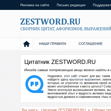
Реклама на сайте
Письмо редакции
Поддержат
НАШИ ПРАВИЛА
СОГЛАШЕНИЕ
Цитатник ZESTWORD.RU
Иногда самые потрясающие вещи можно найти в 
Надеемся, этот сайт станет для вас таки
найдете здесь
крылатые выражения
, зако
которые не утратили со временем своей в
может употребленная к месту
цитата
? Собр
Умело используя высказывания великих, вы
многовековой опыт и мудрость великих лю
мудростью древних и современников. Наш сбо
Вы здесь:
Цитатник ZESTWORD.RU
»
Облако те