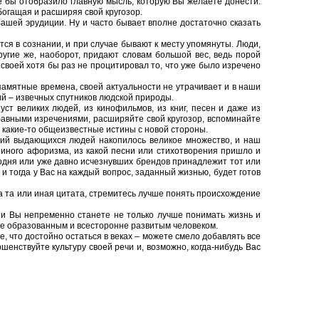
е бы отобразило главную мысль, которую Вы желаете донести.
богащая и расширяя свой кругозор.
 Вашей эрудиции. Ну и часто бывает вполне достаточно сказать
ются в сознании, и при случае бывают к месту упомянуты. Люди,
ругие же, наоборот, придают словам большой вес, ведь порой
своей хотя бы раз не процитировал то, что уже было изречено
апамятные времена, своей актуальности не утрачивает и в наши
ний – извечных спутников людской природы.
ст великих людей, из кинофильмов, из книг, песен и даже из
абавными изречениями, расширяйте свой кругозор, вспоминайте
 какие-то общеизвестные истины с новой стороны.
ений выдающихся людей накопилось великое множество, и наш
 иного афоризма, из какой песни или стихотворения пришло и
годня или уже давно исчезнувших брендов принадлежит тот или
и тогда у Вас на каждый вопрос, заданный жизнью, будет готов
а та или иная цитата, стремитесь лучше понять происхождение
, и Вы непременно станете не только лучше понимать жизнь и
ее образованным и всесторонне развитым человеком.
, что достойно остаться в веках – можете смело добавлять все
ршенствуйте культуру своей речи и, возможно, когда-нибудь Вас