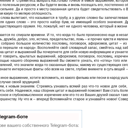
нение и стремитесь выбрать настолько точное и емкое выражение, которо
 полезным ресурсом, и Вы будете вновь и вновь посещать его, постепенно о
 сильнее. Да и просто к месту сказанная цитата будет свидетельствовать о
ам какую-то мелкую оплошность.
и слова вылетают, что называется в трубу, а у других словно бы запечатлева
я одних слово – это просто набор букв, не имеющий особого значения. Д
ществующего оружия. Но, пожалуй, нет ни одного человека, который в жизни 
вается по спирали времени. И то, что когда-то было произнесено еще в нез
ь, дружба, добро, зло, истина, предательство, ложь – и прочих чувств и явле
обрано большое количество пословиц, поговорок, афоризмов, цитат – из у
вно перешли «в народ». Восполняйте свой словарный запас, смейтесь над з
ика цитат и выражений Вы почерпнете для себя новую информацию и узнаете
ет говорить, крылатых выражений, афоризмов, поговорок, пословиц, изреч
ощью нашего сборника выражений Вы сможете узнать, кто «отец» того или
влений, что значили когда-то сказанные фразы, какому из существующих се
знаете интересные факты обо всем на свете, глубже вникнете в суть вещей – 
 иное выражение, хотите вспомнить, из какого фильма или песни в народ ушл
 случае своей эрудицией.
м, к новым знаниям. Стремясь узнавать всякий раз что-то новое для себя
ять себя. Надеемся, наш сборник цитат и выражений поможет Вам стать бол
есное и глубокомысленное изречение или кто-то из Ваших друзей сказал такое
вершенству. Ну что ж – вперед! Вспоминайте старое и узнавайте новое! Сове
legram-боте
ове вашего собственного Telegram-бота: