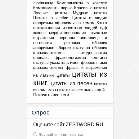
любимому
Комплименты о красоте
Комплименты парню
Красивые цитаты
Лучшие цитаты
Мудрые цитаты
Цитаты о любви
Цитаты о людях
афоризмы
афоризмы по темам
баттл
высказывания известных людей
гуф
законы мерфи
зверополис
крылатые
выражения
перелом
пословицы и
поговорки
реклама
сборник
афоризмов
сборник статусов
сборник
фразеологизмов
сегодня-завтра
словарь фразеологизмов
слоганы
статусы
указатель имен
форрест гамп
фразеологизмы
фразы и выражения
цитаты из
на латыни
цитаты
книг
цитаты из песен
цитаты
из фильмов
цитаты известных людей
Показать все теги
Опрос
Оцените сайт ZESTWORD.RU
Лучший из аналогичных