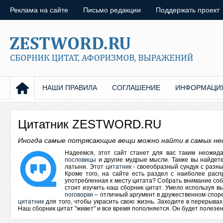
Реклама на сайте
Письмо редакции
Поддержать проект
НАШИ ПРАВИЛА
СОГЛАШЕНИЕ
ИНФОРМАЦИ
Цитатник ZESTWORD.RU
Иногда самые потрясающие вещи можно найти в самых не
Надеемся, этот сайт станет для вас таким неожид
пословицы
и другие мудрые мысли. Также вы найдет
латыни. Этот
цитатник
- своеобразный сундук с разн
Кроме того, на сайте есть раздел с наиболее рас
употребленная к месту
цитата
? Собрать внимание соб
стоит изучить наш
сборник цитат
. Умело используя в
поговорки
– отличный аргумент в дружественном споре
цитатник
для того, чтобы украсить свою жизнь. Заходите в перерыва
Наш сборник цитат "живет" и все время пополняется. Он будет полезен 