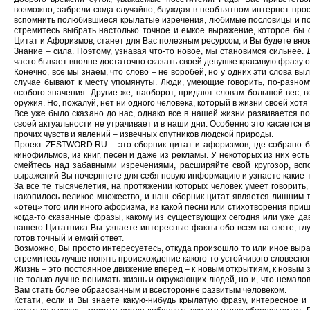
возможно, забрели сюда случайно, блуждая в необъятном интернет-прос
вспомнить полюбившиеся крылатые изречения, любимые пословицы и
п
стремитесь выбрать настолько точное и емкое выражение, которое бы 
Цитат и Афоризмов, станет для Вас полезным ресурсом, и Вы будете внов
Знание – сила. Поэтому, узнавая что-то новое, мы становимся сильнее. 
часто бывает вполне достаточно сказать своей девушке красивую фразу 
Конечно, все мы знаем, что слово – не воробей, но у одних эти слова выл
случае бывают к месту упомянуты. Люди, умеющие говорить, по-разном
особого значения. Другие же, наоборот, придают словам большой вес,
оружия. Но, пожалуй, нет ни одного человека, который в жизни своей хотя
Все уже было сказано до нас, однако все в нашей жизни развивается п
своей актуальности не утрачивает и в наши дни. Особенно это касается ве
прочих чувств и явлений – извечных спутников людской природы.
Проект ZESTWORD.RU – это сборник цитат и афоризмов, где собрано бо
кинофильмов, из книг, песен и даже из рекламы. У некоторых из них ест
смейтесь над забавными изречениями, расширяйте свой кругозор, вс
выражений Вы почерпнете для себя новую информацию и узнаете какие-
За все те тысячелетия, на протяжении которых человек умеет говорит
накопилось великое множество, и наш сборник цитат является лишним 
«отец» того или иного афоризма, из какой песни или стихотворения при
когда-то сказанные фразы, какому из существующих сегодня или уже да
нашего Цитатника Вы узнаете интересные факты обо всем на свете, глу
готов точный и емкий ответ.
Возможно, Вы просто интересуетесь, откуда произошло то или иное выраж
стремитесь лучше понять происхождение какого-то устойчивого словесног
Жизнь – это постоянное движение вперед – к новым открытиям, к новым з
не только лучше понимать жизнь и окружающих людей, но и, что немало
Вам стать более образованным и всесторонне развитым человеком.
Кстати, если и Вы знаете какую-нибудь крылатую фразу, интересное и