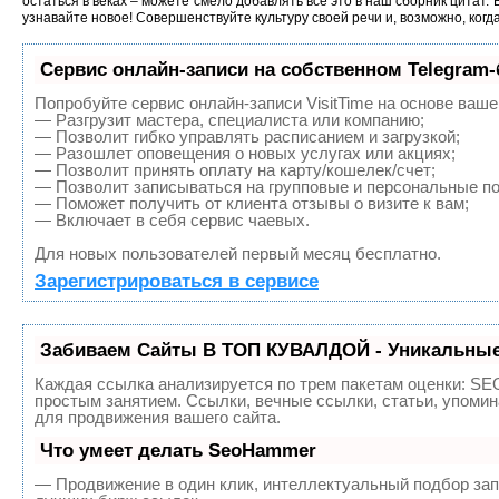
остаться в веках – можете смело добавлять все это в наш сборник цитат. 
узнавайте новое! Совершенствуйте культуру своей речи и, возможно, когд
Сервис онлайн-записи на собственном Telegram-
Попробуйте сервис онлайн-записи VisitTime на основе ваше
— Разгрузит мастера, специалиста или компанию;
— Позволит гибко управлять расписанием и загрузкой;
— Разошлет оповещения о новых услугах или акциях;
— Позволит принять оплату на карту/кошелек/счет;
— Позволит записываться на групповые и персональные п
— Поможет получить от клиента отзывы о визите к вам;
— Включает в себя сервис чаевых.
Для новых пользователей первый месяц бесплатно.
Зарегистрироваться в сервисе
Забиваем Сайты В ТОП КУВАЛДОЙ - Уникальные
Каждая ссылка анализируется по трем пакетам оценки:
SEO
простым занятием. Ссылки, вечные ссылки, статьи, упоми
для продвижения вашего сайта.
Что умеет делать SeoHammer
— Продвижение в один клик, интеллектуальный подбор зап