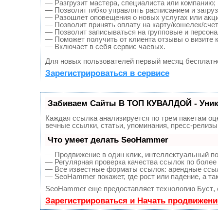
— Разгрузит мастера, специалиста или компанию;
— Позволит гибко управлять расписанием и загруз
— Разошлет оповещения о новых услугах или акци
— Позволит принять оплату на карту/кошелек/счет
— Позволит записываться на групповые и персон
— Поможет получить от клиента отзывы о визите к
— Включает в себя сервис чаевых.
Для новых пользователей первый месяц бесплатн
Зарегистрироваться в сервисе
Забиваем Сайты В ТОП КУВАЛДОЙ - Уни
Каждая ссылка анализируется по трем пакетам оц
вечные ссылки, статьи, упоминания, пресс-релиз
Что умеет делать SeoHammer
— Продвижение в один клик, интеллектуальный по
— Регулярная проверка качества ссылок по более 
— Все известные форматы ссылок: арендные ссылк
— SeoHammer покажет, где рост или падение, а та
SeoHammer еще предоставляет технологию
Буст
,
Зарегистрироваться и Начать продвижени