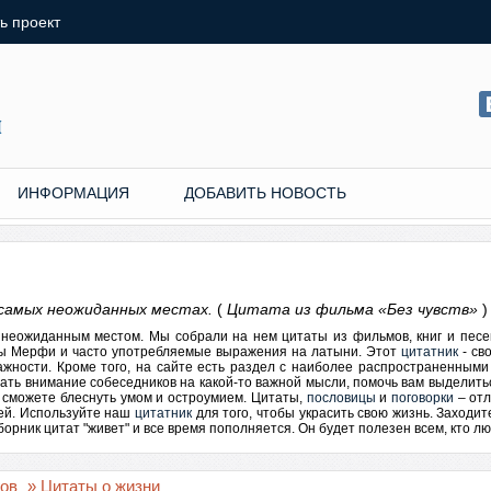
ь проект
ИНФОРМАЦИЯ
ДОБАВИТЬ НОВОСТЬ
самых неожиданных местах.
(
Цитата из фильма «Без чувств»
)
м неожиданным местом. Мы собрали на нем цитаты из фильмов, книг и пес
ны Мерфи и часто употребляемые выражения на латыни. Этот
цитатник
- св
ажности. Кроме того, на сайте есть раздел с наиболее распространенными
ать внимание собеседников на какой-то важной мысли, помочь вам выделитьс
 сможете блеснуть умом и остроумием.
Цитаты
,
пословицы
и
поговорки
– отл
дей. Используйте наш
цитатник
для того, чтобы украсить свою жизнь. Заходи
рник цитат "живет" и все время пополняется. Он будет полезен всем, кто люб
гов
» Цитаты о жизни