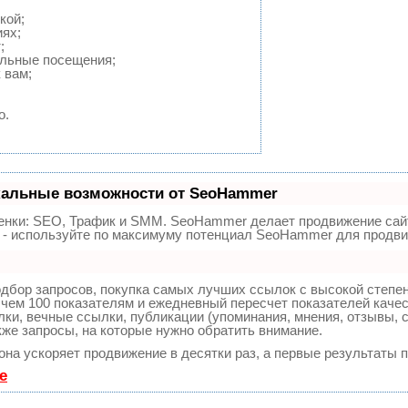
кой;
ях;
;
альные посещения;
 вам;
о.
кальные возможности от SeoHammer
енки:
SEO, Трафик и SMM.
SeoHammer делает продвижение сайт
ы - используйте по максимуму потенциал SeoHammer для продви
дбор запросов, покупка самых лучших ссылок с высокой степе
чем 100 показателям и ежедневный пересчет показателей качес
и, вечные ссылки, публикации (упоминания, мнения, отзывы, с
кже запросы, на которые нужно обратить внимание.
 она ускоряет продвижение в десятки раз, а первые результаты 
е