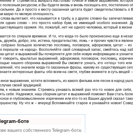
нение и стремитесь выбрать настолько точное и емкое выражение, которо
 полезным ресурсом, и Вы будете вновь и вновь посещать его, постепенно о
 сильнее. Да и просто к месту сказанная цитата будет свидетельствовать о
ам какую-то мелкую оплошность.
и слова вылетают, что называется в трубу, а у других словно бы запечатлева
я одних слово – это просто набор букв, не имеющий особого значения. Д
ществующего оружия. Но, пожалуй, нет ни одного человека, который в жизни 
вается по спирали времени. И то, что когда-то было произнесено еще в нез
ь, дружба, добро, зло, истина, предательство, ложь – и прочих чувств и явле
обрано большое количество пословиц, поговорок, афоризмов, цитат – из у
вно перешли «в народ». Восполняйте свой словарный запас, смейтесь над з
ика цитат и выражений Вы почерпнете для себя новую информацию и узнаете
ет говорить, крылатых выражений, афоризмов, поговорок, пословиц, изреч
ощью нашего сборника выражений Вы сможете узнать, кто «отец» того или
влений, что значили когда-то сказанные фразы, какому из существующих се
знаете интересные факты обо всем на свете, глубже вникнете в суть вещей – 
 иное выражение, хотите вспомнить, из какого фильма или песни в народ ушл
 случае своей эрудицией.
м, к новым знаниям. Стремясь узнавать всякий раз что-то новое для себя
ять себя. Надеемся, наш сборник цитат и выражений поможет Вам стать бол
есное и глубокомысленное изречение или кто-то из Ваших друзей сказал такое
вершенству. Ну что ж – вперед! Вспоминайте старое и узнавайте новое! Сове
legram-боте
ове вашего собственного Telegram-бота: