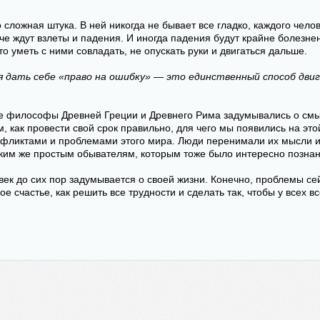
 сложная штука. В ней никогда не бывает все гладко, каждого чело
аче ждут взлеты и падения. И иногда падения будут крайне болезн
то уметь с ними совладать, не опускать руки и двигаться дальше.
 дать себе «право на ошибку» — это единственный способ дви
 философы Древней Греции и Древнего Рима задумывались о см
м, как провести свой срок правильно, для чего мы появились на это
онфликтами и проблемами этого мира. Люди перенимали их мысли 
аким же простым обывателям, которым тоже было интересно позна
век до сих пор задумывается о своей жизни. Конечно, проблемы се
ое счастье, как решить все трудности и сделать так, чтобы у всех в