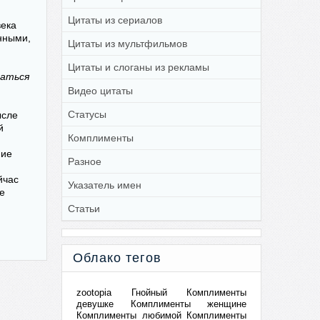
Цитаты из сериалов
века
енными,
Цитаты из мультфильмов
Цитаты и слоганы из рекламы
гаться
Видео цитаты
Статусы
ысле
й
Комплименты
и
ние
Разное
йчас
Указатель имен
се
Статьи
Облако тегов
zootopia
Гнойный
Комплименты
девушке
Комплименты женщине
Комплименты любимой
Комплименты