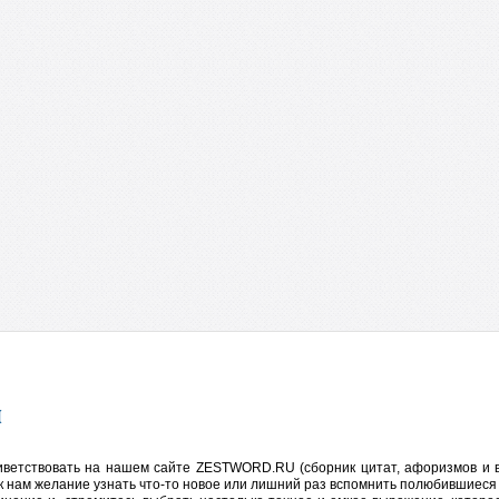
иветствовать на нашем сайте ZESTWORD.RU (сборник цитат, афоризмов и в
 к нам желание узнать что-то новое или лишний раз вспомнить полюбившие