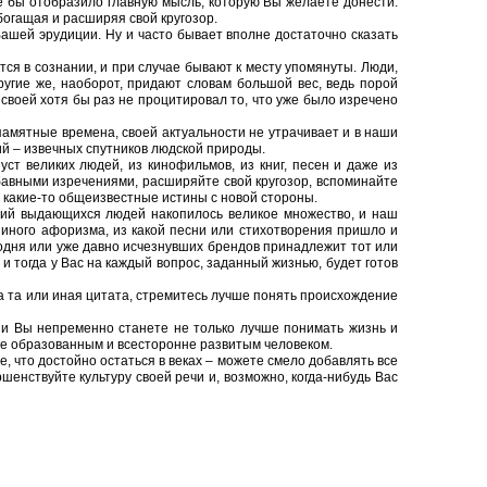
е бы отобразило главную мысль, которую Вы желаете донести.
богащая и расширяя свой кругозор.
 Вашей эрудиции. Ну и часто бывает вполне достаточно сказать
ются в сознании, и при случае бывают к месту упомянуты. Люди,
ругие же, наоборот, придают словам большой вес, ведь порой
своей хотя бы раз не процитировал то, что уже было изречено
апамятные времена, своей актуальности не утрачивает и в наши
ний – извечных спутников людской природы.
ст великих людей, из кинофильмов, из книг, песен и даже из
абавными изречениями, расширяйте свой кругозор, вспоминайте
 какие-то общеизвестные истины с новой стороны.
ений выдающихся людей накопилось великое множество, и наш
 иного афоризма, из какой песни или стихотворения пришло и
годня или уже давно исчезнувших брендов принадлежит тот или
и тогда у Вас на каждый вопрос, заданный жизнью, будет готов
а та или иная цитата, стремитесь лучше понять происхождение
, и Вы непременно станете не только лучше понимать жизнь и
ее образованным и всесторонне развитым человеком.
, что достойно остаться в веках – можете смело добавлять все
ршенствуйте культуру своей речи и, возможно, когда-нибудь Вас