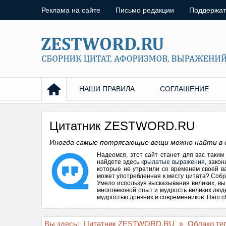
Реклама на сайте
Письмо редакции
Поддержат
НАШИ ПРАВИЛА
СОГЛАШЕНИЕ
Цитатник ZESTWORD.RU
Иногда самые потрясающие вещи можно найти в 
Надеемся, этот сайт станет для вас таки
найдете здесь
крылатые выражения
, зако
которые не утратили со временем своей в
может употребленная к месту
цитата
? Собр
Умело используя высказывания великих, вы
многовековой опыт и мудрость великих лю
мудростью древних и современников. Наш сбо
Вы здесь:
Цитатник ZESTWORD.RU
»
Облако те