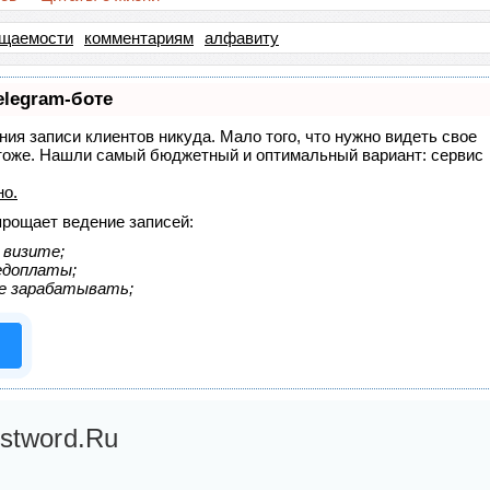
щаемости
комментариям
алфавиту
elegram-боте
ения записи клиентов никуда. Мало того, что нужно видеть свое
х тоже. Нашли самый бюджетный и оптимальный вариант:
сервис
но
.
прощает ведение записей:
 визите;
редоплаты;
е зарабатывать;
stword.Ru