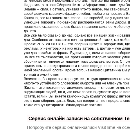
из кинофильмов и рекламные слоганы. Или же Вы пишете сочи
Надеемся, что наш Сборник Цитат и Афоризмов, станет для Вас
Знание – сила. Поэтому, узнавая что-то новое, мы становимся
своей девушке красивую фразу о любви, чтобы она простила В
Конечно, все мы знаем, что слово – не воробей, но у одних эт
умеющие говорить, по-разному распоряжаются этим даром. Дл
правильно сказанное слово бывает намного сильнее любого су
до него.
Все уже было сказано до нас, однако все в нашей жизни разви
дни. Особенно это касается вечных ценностей, таких, как любов
Проект ZESTWORD.RU – это сборник цитат и афоризмов, где с
рекламы. У некоторых из них есть авторы, а другие – уже да
уже давно забытые фразы. Будем рады, если из нашего сборн
За все те тысячелетия, на протяжении которых человек уме
сборник цитат является лишним тому доказательством. С пом
прижилось в народе красивое и точное определение вещей и я
иной рекламный слоган. Кроме того, из нашего Цитатника Вы у
точный и емкий ответ.
Возможно, Вы просто интересуетесь, откуда произошло то или
какого-то устойчивого словесного оборота или же блеснуть при
Жизнь – это постоянное движение вперед – к новым открытия
окружающих людей, но и, что немаловажно, сумеете лучше пон
Кстати, если и Вы знаете какую-нибудь крылатую фразу, интер
это в наш сборник цитат. Ведь, как говорится, нет предела со
также станут цитировать благодарные потомки.
Сервис онлайн-записи на собственном Te
Попробуйте сервис онлайн-записи VisitTime на осн