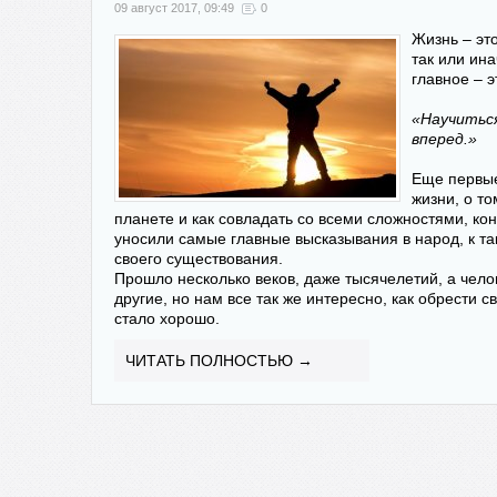
09 август 2017, 09:49
0
Жизнь – это
так или ин
главное – э
«Научиться
вперед.»
Еще первые
жизни, о то
планете и как совладать со всеми сложностями, к
уносили самые главные высказывания в народ, к т
своего существования.
Прошло несколько веков, даже тысячелетий, а чело
другие, но нам все так же интересно, как обрести св
стало хорошо.
ЧИТАТЬ ПОЛНОСТЬЮ →