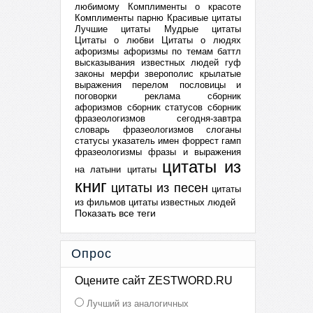
любимому
Комплименты о красоте
Комплименты парню
Красивые цитаты
Лучшие цитаты
Мудрые цитаты
Цитаты о любви
Цитаты о людях
афоризмы
афоризмы по темам
баттл
высказывания известных людей
гуф
законы мерфи
зверополис
крылатые
выражения
перелом
пословицы и
поговорки
реклама
сборник
афоризмов
сборник статусов
сборник
фразеологизмов
сегодня-завтра
словарь фразеологизмов
слоганы
статусы
указатель имен
форрест гамп
фразеологизмы
фразы и выражения
цитаты из
на латыни
цитаты
книг
цитаты из песен
цитаты
из фильмов
цитаты известных людей
Показать все теги
Опрос
Оцените сайт ZESTWORD.RU
Лучший из аналогичных