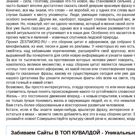
Знание – сила. Поэтому, узнавая что-то новое, мы становимся сильнее. 
часто бывает вполне достаточно сказать своей девушке красивую фразу 
Конечно, все мы знаем, что слово – не воробей, но у одних эти слова выл
случае бывают к месту упомянуты. Люди, умеющие говорить, по-разном
особого значения. Другие же, наоборот, придают словам большой вес,
оружия. Но, пожалуй, нет ни одного человека, который в жизни своей хотя
Все уже было сказано до нас, однако все в нашей жизни развивается п
своей актуальности не утрачивает и в наши дни. Особенно это касается ве
прочих чувств и явлений – извечных спутников людской природы.
Проект ZESTWORD.RU – это сборник цитат и афоризмов, где собрано бо
кинофильмов, из книг, песен и даже из рекламы. У некоторых из них ест
смейтесь над забавными изречениями, расширяйте свой кругозор, вс
выражений Вы почерпнете для себя новую информацию и узнаете какие-
За все те тысячелетия, на протяжении которых человек умеет говорит
накопилось великое множество, и наш сборник цитат является лишним 
«отец» того или иного афоризма, из какой песни или стихотворения при
когда-то сказанные фразы, какому из существующих сегодня или уже да
нашего Цитатника Вы узнаете интересные факты обо всем на свете, глу
готов точный и емкий ответ.
Возможно, Вы просто интересуетесь, откуда произошло то или иное выраж
стремитесь лучше понять происхождение какого-то устойчивого словесног
Жизнь – это постоянное движение вперед – к новым открытиям, к новым з
не только лучше понимать жизнь и окружающих людей, но и, что немало
Вам стать более образованным и всесторонне развитым человеком.
Кстати, если и Вы знаете какую-нибудь крылатую фразу, интересное и
остаться в веках – можете смело добавлять все это в наш сборник цитат. 
узнавайте новое! Совершенствуйте культуру своей речи и, возможно, когд
Забиваем Сайты В ТОП КУВАЛДОЙ - Уникальные