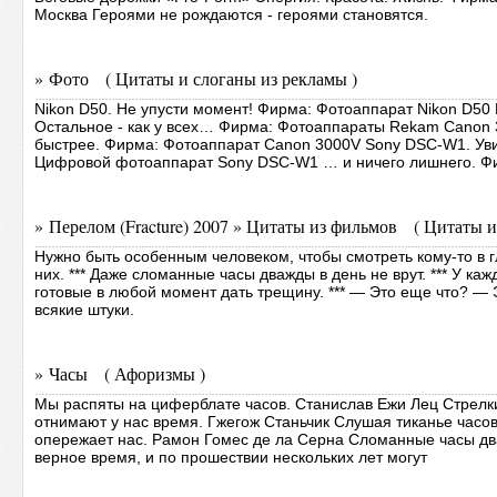
Москва Героями не рождаются - героями становятся.
» Фото ( Цитаты и слоганы из рекламы )
Nikon D50. Не упусти момент! Фирма: Фотоаппарат Nikon D50 
Остальное - как у всех… Фирма: Фотоаппараты Rekam Canon
быстрее. Фирма: Фотоаппарат Canon 3000V Sony DSC-W1. Ув
Цифровой фотоаппарат Sony DSC-W1 … и ничего лишнего. Ф
» Перелом (Fracture) 2007 » Цитаты из фильмов ( Цитаты и
Нужно быть особенным человеком, чтобы смотреть кому-то в г
них. *** Даже сломанные часы дважды в день не врут. *** У каж
готовые в любой момент дать трещину. *** — Это еще что? — 
всякие штуки.
» Часы ( Афоризмы )
Мы распяты на циферблате часов. Станислав Ежи Лец Стрелки
отнимают у нас время. Гжегож Станьчик Слушая тиканье часов
опережает нас. Рамон Гомес де ла Серна Сломанные часы дв
верное время, и по прошествии нескольких лет могут