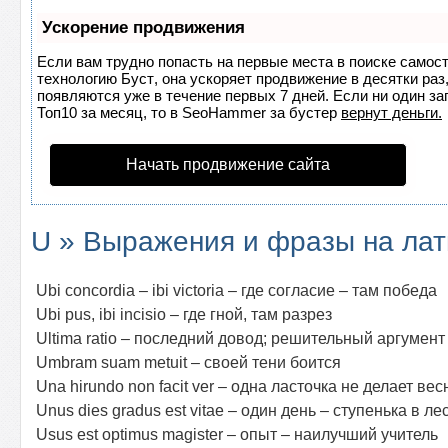
Ускорение продвижения
Если вам трудно попасть на первые места в поиске самос
технологию
Буст
, она ускоряет продвижение в десятки раз
появляются уже в течение первых 7 дней. Если ни один за
Топ10 за месяц, то в
SeoHammer
за бустер
вернут деньги.
Начать продвижение сайта
U » Выражения и фразы на ла
Ubi concordia – ibi victoria – где согласие – там победа
Ubi pus, ibi incisio – где гной, там paзpeз
Ultima ratio – последний довод; решительный аргумент
Umbram suam metuit – своей тени боится
Una hirundo nоn facit ver – одна ласточка не делает ве
Unus dies gradus est vitae – один день – ступенька в л
Usus est optimus magister – опыт – наилучший учитель