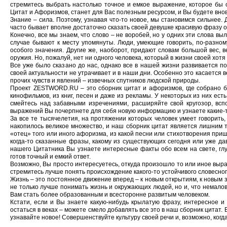
стремитесь выбрать настолько точное и емкое выражение, которое бы 
Цитат и Афоризмов, станет для Вас полезным ресурсом, и Вы будете внов
Знание – сила. Поэтому, узнавая что-то новое, мы становимся сильнее. 
часто бывает вполне достаточно сказать своей девушке красивую фразу 
Конечно, все мы знаем, что слово – не воробей, но у одних эти слова выл
случае бывают к месту упомянуты. Люди, умеющие говорить, по-разном
особого значения. Другие же, наоборот, придают словам большой вес,
оружия. Но, пожалуй, нет ни одного человека, который в жизни своей хотя
Все уже было сказано до нас, однако все в нашей жизни развивается п
своей актуальности не утрачивает и в наши дни. Особенно это касается ве
прочих чувств и явлений – извечных спутников людской природы.
Проект ZESTWORD.RU – это сборник цитат и афоризмов, где собрано бо
кинофильмов, из книг, песен и даже из рекламы. У некоторых из них ест
смейтесь над забавными изречениями, расширяйте свой кругозор, вс
выражений Вы почерпнете для себя новую информацию и узнаете какие-
За все те тысячелетия, на протяжении которых человек умеет говорит
накопилось великое множество, и наш сборник цитат является лишним 
«отец» того или иного афоризма, из какой песни или стихотворения при
когда-то сказанные фразы, какому из существующих сегодня или уже да
нашего Цитатника Вы узнаете интересные факты обо всем на свете, глу
готов точный и емкий ответ.
Возможно, Вы просто интересуетесь, откуда произошло то или иное выраж
стремитесь лучше понять происхождение какого-то устойчивого словесног
Жизнь – это постоянное движение вперед – к новым открытиям, к новым з
не только лучше понимать жизнь и окружающих людей, но и, что немало
Вам стать более образованным и всесторонне развитым человеком.
Кстати, если и Вы знаете какую-нибудь крылатую фразу, интересное и
остаться в веках – можете смело добавлять все это в наш сборник цитат. 
узнавайте новое! Совершенствуйте культуру своей речи и, возможно, когд