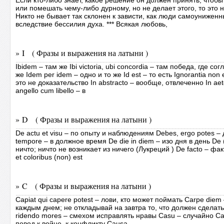
Если кто-либо знает, какое решение он должен принять, чтоб
или помешать чему-либо дурному, но не делает этого, то это 
Никто не бывает так склонен к зависти, как люди самоуниженны
вследствие бессилия духа. *** Всякая любовь,
» I ( Фразы и выражения на латыни )
Ibidem – там же Ibi victoria, ubi concordia – там победа, где со
же Idem per idem – одно и то же Id est – то есть Ignorantia nо
это не доказательство In abstracto – вообще, отвлеченно In ae
angello cum libello – в
» D ( Фразы и выражения на латыни )
De actu et visu – по опыту и наблюдениям Debes, ergo potes –
tempore – в должное врeмя De die in diem – изо дня в день De (ех
ничто; ничто не возникает из ничего (Лукреций ) De facto – фак
et coloribus (non) est
» C ( Фразы и выражения на латыни )
Capiat qui сареrе potest – лови, кто может поймать Саrре diem
каждым днем; не откладывай на завтра то, что должен сделать 
ridendo mores – смехом исправлять нравы Casu – случайно Cas
повод к войне, к конфликту Causa