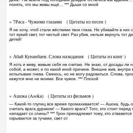
понять, что мы живы ещё… *** Дыши со мной
» 7Раса - Чужими глазами ( Цитаты из песен )
Я не хочу, чтоб стали жёсткими твои глаза. Не убивайте в них
тот яркий свет, тот чистый свет. Раз убив, нельзя вернуть тот
детей!
» Абай Кунанбаев. Слова назидания ( Цитаты из книг )
Я хоть и живу, живым себя не считаю. Не знаю, от досады ли 
собой, а может, и по какой иной причине. Внешне жив, внутри 
испытываю гнева. Смеюсь, но не могу радоваться. Слова, пр
кажутся мне не моими. Все чужое. *** Плохой
» Ашока (Asoka) ( Цитаты из фильмов )
— Какой-то глупец все время промахивается! — Ашока, будь 
считать врага дураком! — Какого врага? Того, кто стоит перед т
нападает со спины? *** Трон принадлежит тому, кто отважится с
скрывается за тучами, свет от