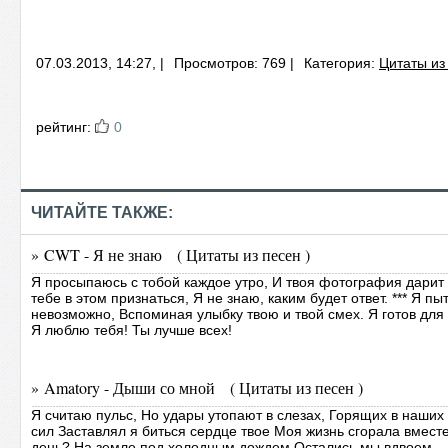
07.03.2013, 14:27, |
Просмотров: 769 |
Категория:
Цитаты из
рейтинг:
0
ЧИТАЙТЕ ТАКЖЕ:
» CWT - Я не знаю ( Цитаты из песен )
Я просыпаюсь с тобой каждое утро, И твоя фотография дарит 
тебе в этом признаться, Я не знаю, каким будет ответ. *** Я пы
невозможно, Вспоминая улыбку твою и твой смех. Я готов для т
Я люблю тебя! Ты лучше всех!
» Amatory - Дыши со мной ( Цитаты из песен )
Я считаю пульс, Но удары утопают в слезах, Горящих в наших
сил Заставлял я биться сердце твое Моя жизнь сгорала вместе
день? На земле под холодным дождем Остались мы вдвоем… *