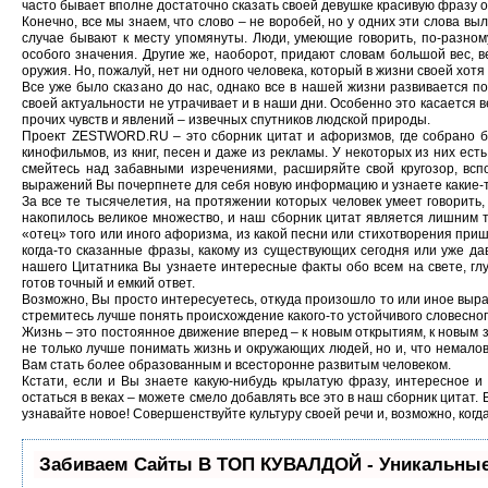
часто бывает вполне достаточно сказать своей девушке красивую фразу 
Конечно, все мы знаем, что слово – не воробей, но у одних эти слова выл
случае бывают к месту упомянуты. Люди, умеющие говорить, по-разном
особого значения. Другие же, наоборот, придают словам большой вес,
оружия. Но, пожалуй, нет ни одного человека, который в жизни своей хотя
Все уже было сказано до нас, однако все в нашей жизни развивается п
своей актуальности не утрачивает и в наши дни. Особенно это касается ве
прочих чувств и явлений – извечных спутников людской природы.
Проект ZESTWORD.RU – это сборник цитат и афоризмов, где собрано бо
кинофильмов, из книг, песен и даже из рекламы. У некоторых из них ест
смейтесь над забавными изречениями, расширяйте свой кругозор, вс
выражений Вы почерпнете для себя новую информацию и узнаете какие-
За все те тысячелетия, на протяжении которых человек умеет говорит
накопилось великое множество, и наш сборник цитат является лишним 
«отец» того или иного афоризма, из какой песни или стихотворения при
когда-то сказанные фразы, какому из существующих сегодня или уже да
нашего Цитатника Вы узнаете интересные факты обо всем на свете, глу
готов точный и емкий ответ.
Возможно, Вы просто интересуетесь, откуда произошло то или иное выраж
стремитесь лучше понять происхождение какого-то устойчивого словесног
Жизнь – это постоянное движение вперед – к новым открытиям, к новым з
не только лучше понимать жизнь и окружающих людей, но и, что немало
Вам стать более образованным и всесторонне развитым человеком.
Кстати, если и Вы знаете какую-нибудь крылатую фразу, интересное и
остаться в веках – можете смело добавлять все это в наш сборник цитат. 
узнавайте новое! Совершенствуйте культуру своей речи и, возможно, когд
Забиваем Сайты В ТОП КУВАЛДОЙ - Уникальные