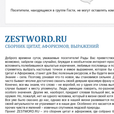
Посетители, находящиеся в группе
Гости
, не могут оставлять ко
Доброго времени суток, уважаемые посетители! Рады Вас приветств
возможно, забрели сюда случайно, блуждая в необъятном интернет-прос
вспомнить полюбившиеся крылатые изречения, любимые пословицы и
п
стремитесь выбрать настолько точное и емкое выражение, которое бы 
Цитат и Афоризмов, станет для Вас полезным ресурсом, и Вы будете внов
Знание – сила. Поэтому, узнавая что-то новое, мы становимся сильнее. 
часто бывает вполне достаточно сказать своей девушке красивую фразу 
Конечно, все мы знаем, что слово – не воробей, но у одних эти слова выл
случае бывают к месту упомянуты. Люди, умеющие говорить, по-разном
особого значения. Другие же, наоборот, придают словам большой вес,
оружия. Но, пожалуй, нет ни одного человека, который в жизни своей хотя
Все уже было сказано до нас, однако все в нашей жизни развивается п
своей актуальности не утрачивает и в наши дни. Особенно это касается ве
прочих чувств и явлений – извечных спутников людской природы.
Проект ZESTWORD.RU – это сборник цитат и афоризмов, где собрано бо