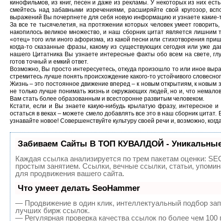
кинофильмов, из книг, песен и даже из рекламы. У некоторых из них ест
смейтесь над забавными изречениями, расширяйте свой кругозор, вс
выражений Вы почерпнете для себя новую информацию и узнаете какие-
За все те тысячелетия, на протяжении которых человек умеет говорит
накопилось великое множество, и наш сборник цитат является лишним 
«отец» того или иного афоризма, из какой песни или стихотворения при
когда-то сказанные фразы, какому из существующих сегодня или уже да
нашего Цитатника Вы узнаете интересные факты обо всем на свете, глу
готов точный и емкий ответ.
Возможно, Вы просто интересуетесь, откуда произошло то или иное выраж
стремитесь лучше понять происхождение какого-то устойчивого словесног
Жизнь – это постоянное движение вперед – к новым открытиям, к новым з
не только лучше понимать жизнь и окружающих людей, но и, что немало
Вам стать более образованным и всесторонне развитым человеком.
Кстати, если и Вы знаете какую-нибудь крылатую фразу, интересное и
остаться в веках – можете смело добавлять все это в наш сборник цитат. 
узнавайте новое! Совершенствуйте культуру своей речи и, возможно, когд
Забиваем Сайты В ТОП КУВАЛДОЙ - Уникальные
Каждая ссылка анализируется по трем пакетам оценки:
SEO
простым занятием. Ссылки, вечные ссылки, статьи, упоми
для продвижения вашего сайта.
Что умеет делать SeoHammer
— Продвижение в один клик, интеллектуальный подбор зап
лучших бирж ссылок.
— Регулярная проверка качества ссылок по более чем 100 